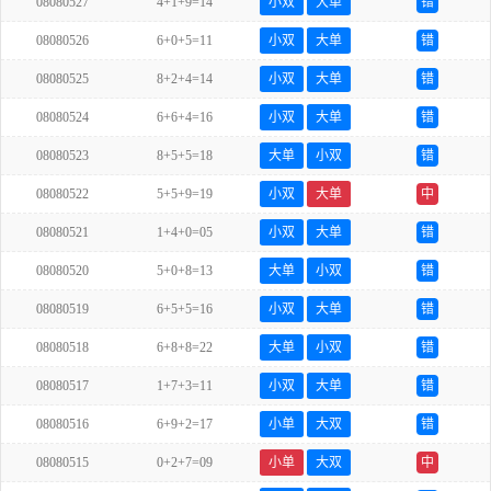
08080527
4+1+9=14
小双
大单
错
08080526
6+0+5=11
小双
大单
错
08080525
8+2+4=14
小双
大单
错
08080524
6+6+4=16
小双
大单
错
08080523
8+5+5=18
大单
小双
错
08080522
5+5+9=19
小双
大单
中
08080521
1+4+0=05
小双
大单
错
08080520
5+0+8=13
大单
小双
错
08080519
6+5+5=16
小双
大单
错
08080518
6+8+8=22
大单
小双
错
08080517
1+7+3=11
小双
大单
错
08080516
6+9+2=17
小单
大双
错
08080515
0+2+7=09
小单
大双
中