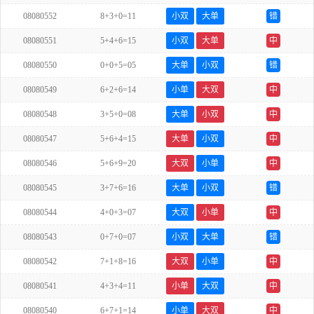
08080552
8+3+0=11
小双
大单
错
08080551
5+4+6=15
小双
大单
中
08080550
0+0+5=05
大单
小双
错
08080549
6+2+6=14
小单
大双
中
08080548
3+5+0=08
大单
小双
中
08080547
5+6+4=15
大单
小双
中
08080546
5+6+9=20
大双
小单
中
08080545
3+7+6=16
大单
小双
错
08080544
4+0+3=07
大双
小单
中
08080543
0+7+0=07
小双
大单
错
08080542
7+1+8=16
大双
小单
中
08080541
4+3+4=11
小单
大双
中
08080540
6+7+1=14
小单
大双
中