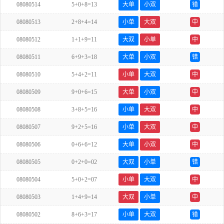
08080514
5+0+8=13
大单
小双
错
08080513
2+8+4=14
小单
大双
中
08080512
1+1+9=11
大双
小单
中
08080511
6+9+3=18
大单
小双
错
08080510
5+4+2=11
小单
大双
中
08080509
9+0+6=15
大单
小双
中
08080508
3+8+5=16
小单
大双
中
08080507
9+2+5=16
小单
大双
中
08080506
0+6+6=12
大单
小双
中
08080505
0+2+0=02
大双
小单
错
08080504
5+0+2=07
小单
大双
中
08080503
1+4+9=14
大双
小单
中
08080502
8+6+3=17
小单
大双
错