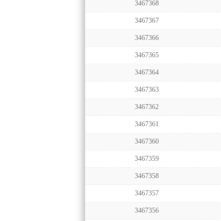
3467368
3467367
3467366
3467365
3467364
3467363
3467362
3467361
3467360
3467359
3467358
3467357
3467356