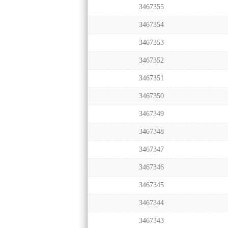
3467355
3467354
3467353
3467352
3467351
3467350
3467349
3467348
3467347
3467346
3467345
3467344
3467343