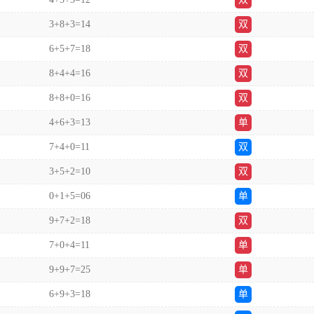
3+8+3=14
双
6+5+7=18
双
8+4+4=16
双
8+8+0=16
双
4+6+3=13
单
7+4+0=11
双
3+5+2=10
双
0+1+5=06
单
9+7+2=18
双
7+0+4=11
单
9+9+7=25
单
6+9+3=18
单