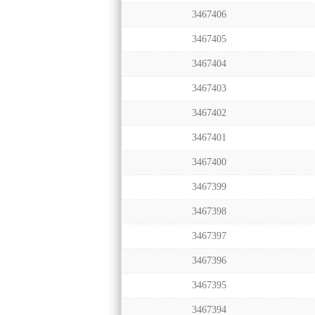
3467406
3467405
3467404
3467403
3467402
3467401
3467400
3467399
3467398
3467397
3467396
3467395
3467394