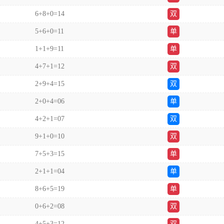
6+8+0=14
双
5+6+0=11
单
1+1+9=11
单
4+7+1=12
双
2+9+4=15
双
2+0+4=06
单
4+2+1=07
双
9+1+0=10
双
7+5+3=15
单
2+1+1=04
单
8+6+5=19
单
0+6+2=08
双
4+5+3=12
双