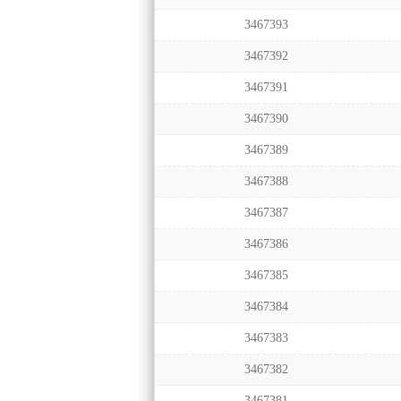
3467393
3467392
3467391
3467390
3467389
3467388
3467387
3467386
3467385
3467384
3467383
3467382
3467381