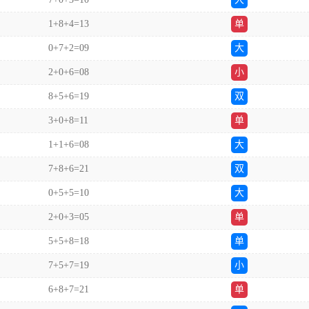
1+8+4=13
单
0+7+2=09
大
2+0+6=08
小
8+5+6=19
双
3+0+8=11
单
1+1+6=08
大
7+8+6=21
双
0+5+5=10
大
2+0+3=05
单
5+5+8=18
单
7+5+7=19
小
6+8+7=21
单