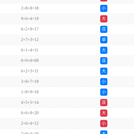
2+8+8=18
小
9+6+4=19
大
6+2+9=17
双
2+7+3=12
单
6+1+4=11
大
0+9+0=09
双
6+2+3=11
大
3+8+7=18
小
1+8+9=18
小
4+5+5=14
双
6+6+8=20
大
2+6+4=12
小
7+0+3=10
大