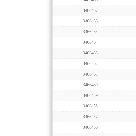
3466467
3466466
3466465
3466464
3466463
3466462
3466461
3466460
3466459
3466458
3466457
3466456