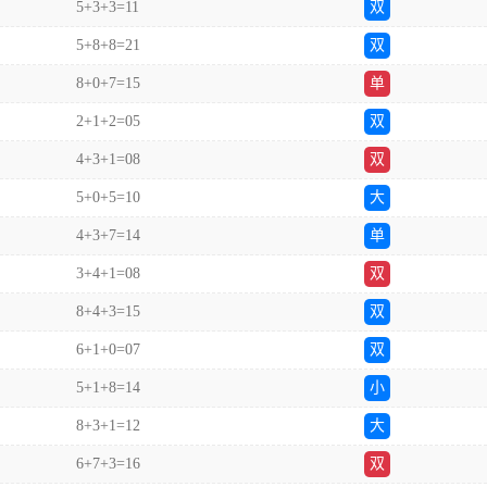
5+3+3=11
双
5+8+8=21
双
8+0+7=15
单
2+1+2=05
双
4+3+1=08
双
5+0+5=10
大
4+3+7=14
单
3+4+1=08
双
8+4+3=15
双
6+1+0=07
双
5+1+8=14
小
8+3+1=12
大
6+7+3=16
双