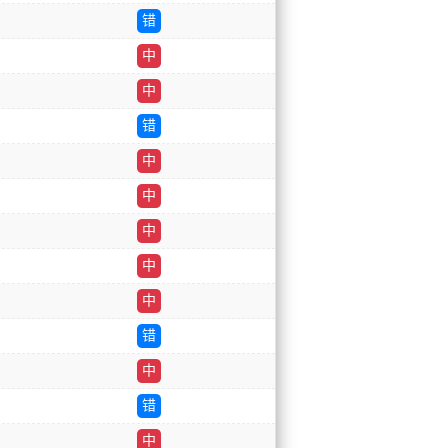
错
中
中
错
中
中
中
中
中
错
中
错
中