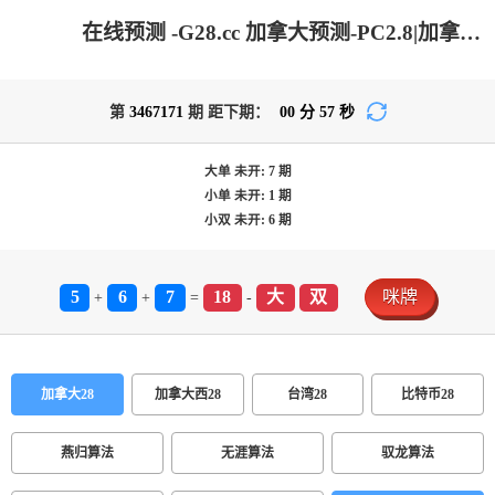
在线预测 -G28.cc 加拿大预测-PC2.8|加拿大2.8在线开奖结果预测|加拿大2.8预测开奖分析|PC加拿大2.8预测结果|加拿大预测pc2.8咪牌|加拿大pc走势预测_走势预测咪牌专业数据统计!
第
3467171
期 距下期：
00
分
57
秒
大单
未开:
7
期
小单
未开:
1
期
小双
未开:
6
期
5
6
7
18
大
双
咪牌
+
+
=
-
加拿大28
加拿大西28
台湾28
比特币28
燕归算法
无涯算法
驭龙算法