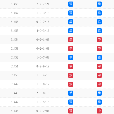
61458
7+7+7=21
双
错
61457
1+9+3=13
双
错
61456
0+9+7=16
单
错
61455
4+9+3=16
单
错
61454
0+2+1=03
单
中
61453
0+2+1=03
单
中
61452
1+0+7=08
单
错
61451
8+2+9=19
单
中
61450
1+5+4=10
双
中
61449
1+3+8=12
双
中
61448
2+6+8=16
单
错
61447
1+9+5=15
双
错
61446
0+2+2=04
双
中