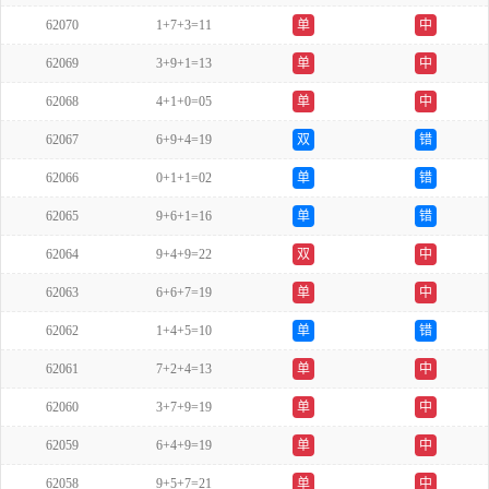
62070
1+7+3=11
单
中
62069
3+9+1=13
单
中
62068
4+1+0=05
单
中
62067
6+9+4=19
双
错
62066
0+1+1=02
单
错
62065
9+6+1=16
单
错
62064
9+4+9=22
双
中
62063
6+6+7=19
单
中
62062
1+4+5=10
单
错
62061
7+2+4=13
单
中
62060
3+7+9=19
单
中
62059
6+4+9=19
单
中
62058
9+5+7=21
单
中