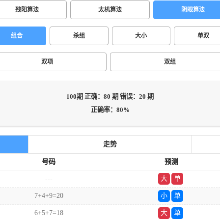
残阳算法
太机算法
阴眼算法
组合
杀组
大小
单双
双项
双组
100期 正确：80 期 错误：20 期
正确率：80%
走势
号码
预测
---
大
单
7+4+9=20
小
单
6+5+7=18
大
单