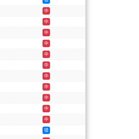
中
中
中
中
中
中
中
中
中
中
中
错