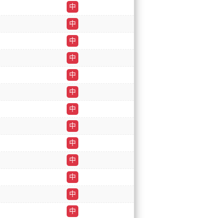
中
中
中
中
中
中
中
中
中
中
中
中
中