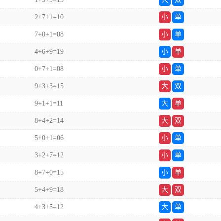
2+7+1=10
小
单
7+0+1=08
小
单
4+6+9=19
小
单
0+7+1=08
小
单
9+3+3=15
大
双
9+1+1=11
大
单
8+4+2=14
大
双
5+0+1=06
小
单
3+2+7=12
小
单
8+7+0=15
小
单
5+4+9=18
大
双
4+3+5=12
大
单