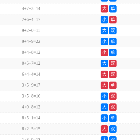
4+7+3=14
大
单
7+6+4=17
小
单
9+2+0=11
大
双
9+4+9=22
小
单
0+4+8=12
小
单
0+5+7=12
大
双
6+4+4=14
大
双
3+5+9=17
大
单
3+5+8=16
小
双
4+0+8=12
大
双
8+5+1=14
小
单
8+2+5=15
大
双
1+3+9=13
大
双