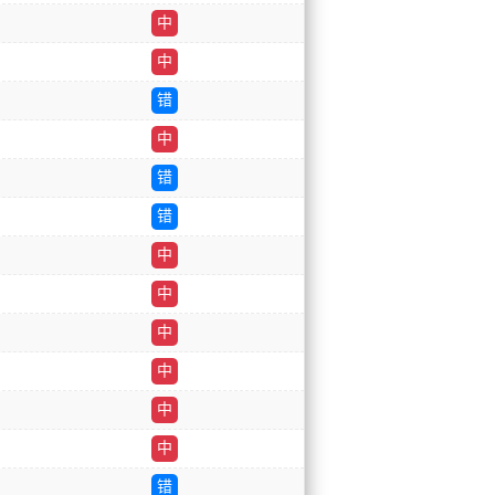
中
中
错
中
错
错
中
中
中
中
中
中
错