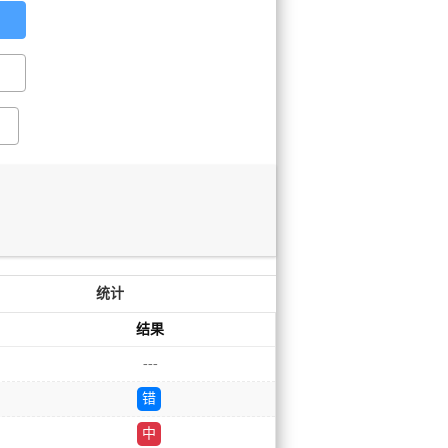
统计
结果
---
错
中