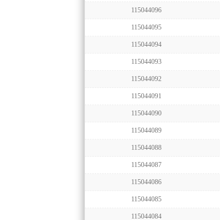
115044096
115044095
115044094
115044093
115044092
115044091
115044090
115044089
115044088
115044087
115044086
115044085
115044084