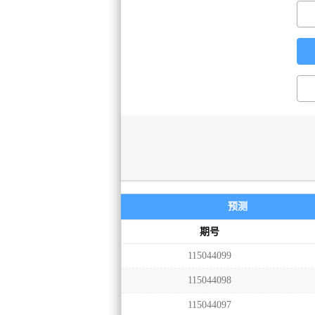
预测
期号
115044099
115044098
115044097