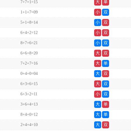
7+7+1=15
大
单
1+1+7=09
小
双
5+1+8=14
小
双
6+4+2=12
小
双
8+7+6=21
小
双
6+6+8=20
大
双
7+2+7=16
大
单
0+4+0=04
大
双
6+3+6=15
大
双
6+3+2=11
小
双
3+6+4=13
大
单
8+4+0=12
大
单
2+4+4=10
大
双