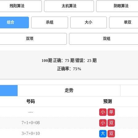
残阳算法
太机算法
阴眼算法
组合
杀组
大小
单双
双项
双组
100期 正确：75 期 错误：25 期
正确率：75%
走势
号码
预测
---
小
单
7+1+0=08
小
双
3+7+0=10
大
双