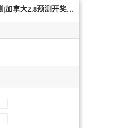
在线预测 -G28.cc 加拿大预测-PC2.8|加拿大2.8在线开奖结果预测|加拿大2.8预测开奖分析|PC加拿大2.8预测结果|加拿大预测pc2.8咪牌|加拿大pc走势预测_走势预测咪牌专业数据统计!