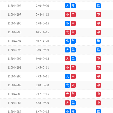
115044298
2+0+7=09
大
双
错
115044297
5+4+4=13
小
单
中
115044296
1+8+6=15
小
单
中
115044295
6+5+4=15
大
单
中
115044294
9+7+4=20
小
单
错
115044293
3+0+3=06
大
单
错
115044292
9+9+0=18
大
单
中
115044291
1+5+5=11
小
单
中
115044290
4+3+4=11
大
单
中
115044289
2+0+6=08
大
双
中
115044288
2+7+6=15
大
单
中
115044287
5+8+7=20
大
单
中
115044286
8+7+0=15
小
双
错