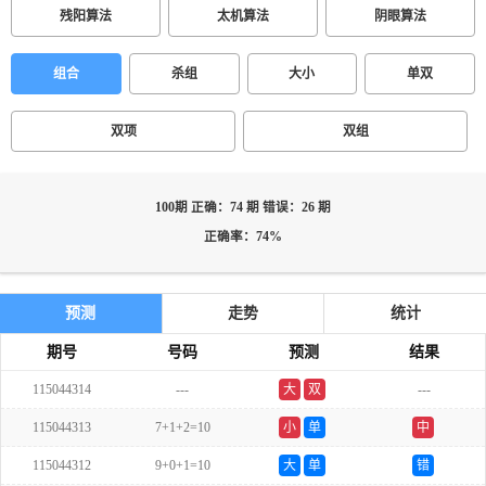
残阳算法
太机算法
阴眼算法
组合
杀组
大小
单双
双项
双组
100期 正确：74 期 错误：26 期
正确率：74%
预测
走势
统计
期号
号码
预测
结果
115044314
---
大
双
---
115044313
7+1+2=10
小
单
中
115044312
9+0+1=10
大
单
错