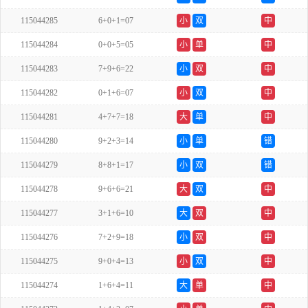
115044285
6+0+1=07
小
双
中
115044284
0+0+5=05
小
单
中
115044283
7+9+6=22
小
双
中
115044282
0+1+6=07
小
双
中
115044281
4+7+7=18
大
单
中
115044280
9+2+3=14
小
单
错
115044279
8+8+1=17
小
双
错
115044278
9+6+6=21
大
双
中
115044277
3+1+6=10
大
双
中
115044276
7+2+9=18
小
双
中
115044275
9+0+4=13
小
双
中
115044274
1+6+4=11
大
单
中