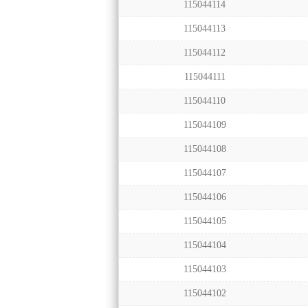
115044114
115044113
115044112
115044111
115044110
115044109
115044108
115044107
115044106
115044105
115044104
115044103
115044102