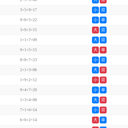
3+5+9=17
小
双
9+8+5=22
小
单
3+9+3=15
大
双
1+1+7=09
大
双
9+1+5=15
大
单
8+8+7=23
小
双
2+1+3=06
大
双
1+9+2=12
小
双
9+4+7=20
小
单
1+3+4=08
大
双
7+1+6=14
小
双
6+6+2=14
大
单