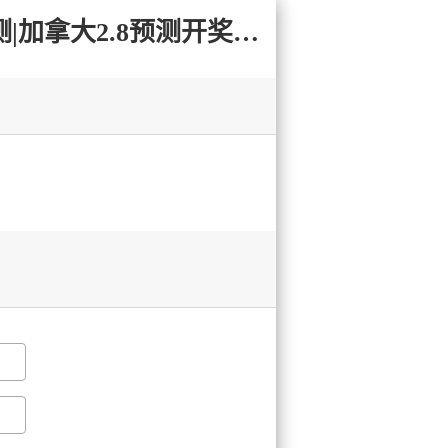
在线预测 -G28.cc 加拿大预测-PC2.8|加拿大2.8在线开奖结果预测|加拿大2.8预测开奖分析|PC加拿大2.8预测结果|加拿大预测pc2.8咪牌|加拿大pc走势预测_走势预测咪牌专业数据统计!