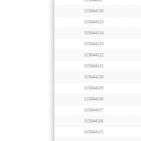
115044126
115044125
115044124
115044123
115044122
115044121
115044120
115044119
115044118
115044117
115044116
115044115