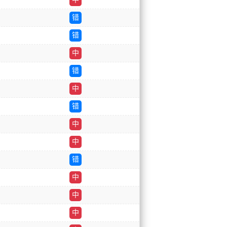
错
错
中
错
中
错
中
中
错
中
中
中