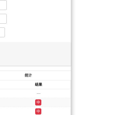
统计
结果
---
中
中