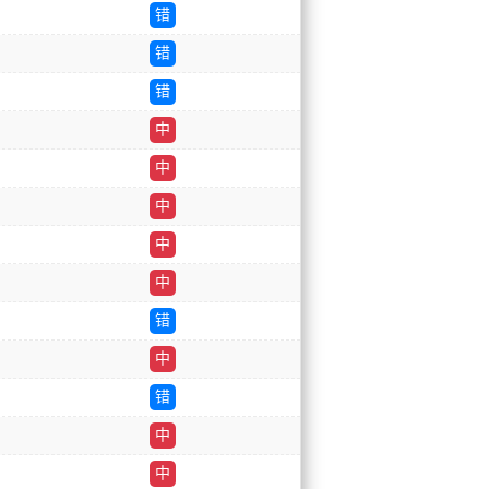
错
错
错
中
中
中
中
中
错
中
错
中
中