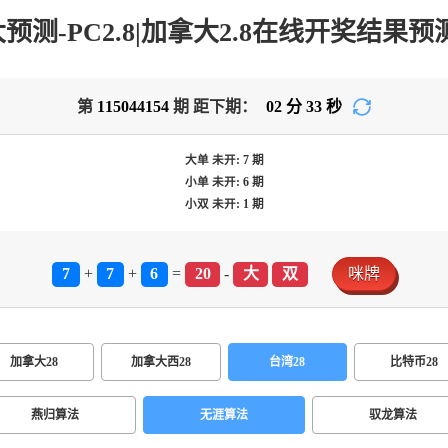
第
115044154
期 距下期：
02
分
33
秒
大单
未开:
7
期
小单
未开:
6
期
小双
未开:
1
期
7
+
7
+
6
=
20
-
大
双
咪牌
加拿大28
加拿大西28
台湾28
比特币28
燕归算法
无涯算法
驭龙算法