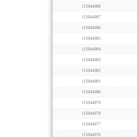
115044088
115044087
115044086
115044085
115044084
115044083
115044082
115044081
115044080
115044079
115044078
115044077
115044076