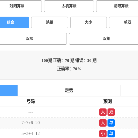
残阳算法
太机算法
阴眼算法
组合
杀组
大小
单双
双项
双组
100期 正确：70 期 错误：30 期
正确率：70%
走势
号码
预测
---
大
双
7+7+6=20
大
单
5+3+4=12
小
单