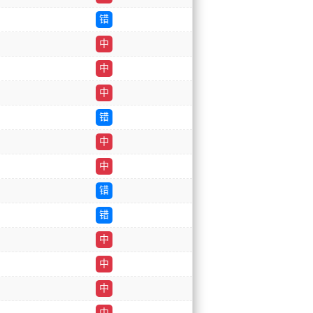
错
中
中
中
错
中
中
错
错
中
中
中
中